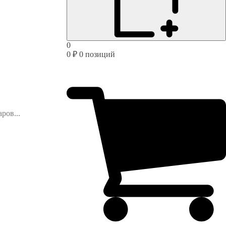
0
0
₽
0 позиций