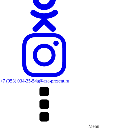
+7 (953) 034-35-54
a@aza-present.ru
Menu