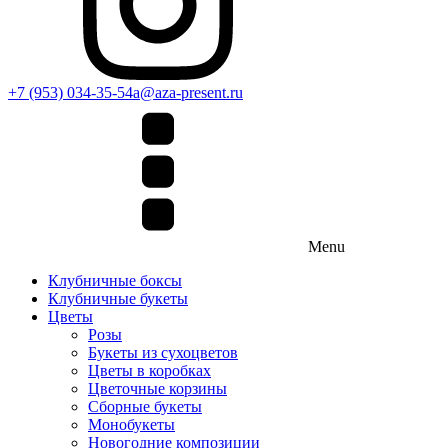
+7 (953) 034-35-54
a@aza-present.ru
Menu
Клубничные боксы
Клубничные букеты
Цветы
Розы
Букеты из сухоцветов
Цветы в коробках
Цветочные корзины
Сборные букеты
Монобукеты
Новогодние композиции