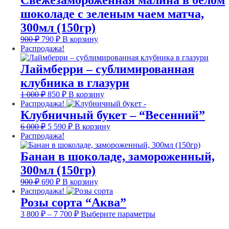
Свежезамороженная малина в белом
шоколаде с зеленым чаем матча,
300мл (150гр)
Первоначальная
Текущая
900
₽
790
₽
В корзину
цена
цена:
Распродажа!
составляла
790 ₽.
900 ₽.
Лаймберри – сублимированная
клубника в глазури
Первоначальная
Текущая
1 000
₽
850
₽
В корзину
цена
цена:
Распродажа!
составляла
850 ₽.
Клубничный букет – “Весенний”
1
Первоначальная
Текущая
6 000
₽
5 590
₽
В корзину
000 ₽.
цена
цена:
Распродажа!
составляла
5
6
590 ₽.
Банан в шоколаде, замороженный,
000 ₽.
300мл (150гр)
Первоначальная
Текущая
900
₽
690
₽
В корзину
цена
цена:
Распродажа!
составляла
690 ₽.
Розы сорта “Аква”
900 ₽.
Диапазон
Этот
3 800
₽
–
7 700
₽
Выберите параметры
цен:
товар