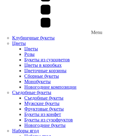
Menu
Клубничные букеты
Цветы
Цветы
Розы
Букеты из сухоцветов
Цветы в коробках
Цветочные корзины
Сборные букеты
Монобукеты
Новогодние композиции
Съедобные букеты
Съедобные букеты
Мужские букеты
Фруктовые букеты
Букеты из конфет
Букеты из сухофруктов
Новогодние букеты
Наборы ягод