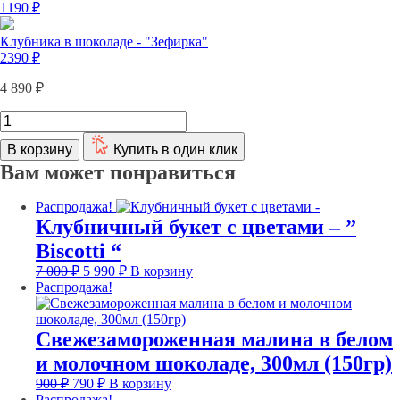
1190
₽
Клубника в шоколаде - "Зефирка"
2390
₽
4 890
₽
Количество
товара
Комбо-
В корзину
Купить в один клик
Набор
Вам может понравиться
-
"Облачко"
Распродажа!
Клубничный букет с цветами – ”
Biscotti “
Первоначальная
Текущая
7 000
₽
5 990
₽
В корзину
цена
цена:
Распродажа!
составляла
5
7
990 ₽.
000 ₽.
Свежезамороженная малина в белом
и молочном шоколаде, 300мл (150гр)
Первоначальная
Текущая
900
₽
790
₽
В корзину
цена
цена:
Распродажа!