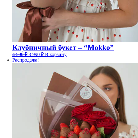
Клубничный букет – “Mokko”
Первоначальная
Текущая
4 500
₽
3 990
₽
В корзину
цена
цена:
Распродажа!
составляла
3
4
990 ₽.
500 ₽.