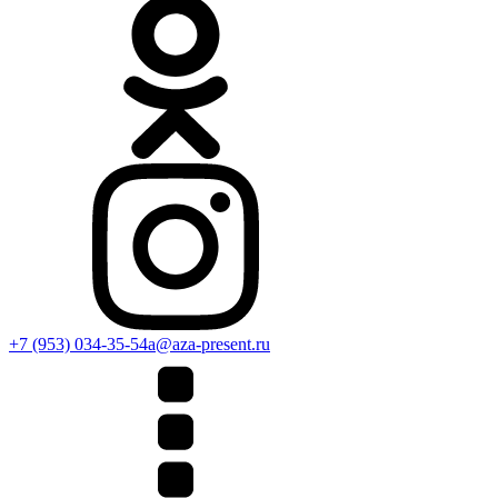
+7 (953) 034-35-54
a@aza-present.ru