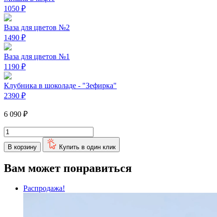
1050
₽
Ваза для цветов №2
1490
₽
Ваза для цветов №1
1190
₽
Клубника в шоколаде - "Зефирка"
2390
₽
6 090
₽
Количество
товара
В корзину
Купить в один клик
Комбо-
набор
-
Вам может понравиться
"Классика"
Распродажа!