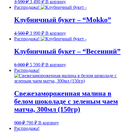
Первоначальная
Текущая
3 590
₽
3 490
₽
В корзину
цена
цена:
Распродажа!
составляла
3
3
490 ₽.
Клубничный букет – “Mokko”
590 ₽.
Первоначальная
Текущая
4 500
₽
3 990
₽
В корзину
цена
цена:
Распродажа!
составляла
3
4
990 ₽.
Клубничный букет – “Весенний”
500 ₽.
Первоначальная
Текущая
6 000
₽
5 590
₽
В корзину
цена
цена:
Распродажа!
составляла
5
6
590 ₽.
000 ₽.
Свежезамороженная малина в
белом шоколаде с зеленым чаем
матча, 300мл (150гр)
Первоначальная
Текущая
900
₽
790
₽
В корзину
цена
цена:
Распродажа!