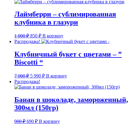
составляла
790 ₽.
900 ₽.
Лаймберри – сублимированная
клубника в глазури
Первоначальная
Текущая
1 000
₽
850
₽
В корзину
цена
цена:
Распродажа!
составляла
850 ₽.
1
Клубничный букет с цветами – ”
000 ₽.
Biscotti “
Первоначальная
Текущая
7 000
₽
5 990
₽
В корзину
цена
цена:
Распродажа!
составляла
5
7
990 ₽.
000 ₽.
Банан в шоколаде, замороженный,
300мл (150гр)
Первоначальная
Текущая
900
₽
690
₽
В корзину
цена
цена:
составляла
690 ₽.