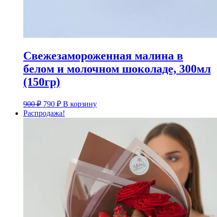
Свежезамороженная малина в
белом и молочном шоколаде, 300мл
(150гр)
Первоначальная
Текущая
900
₽
790
₽
В корзину
цена
цена:
Распродажа!
составляла
790 ₽.
900 ₽.