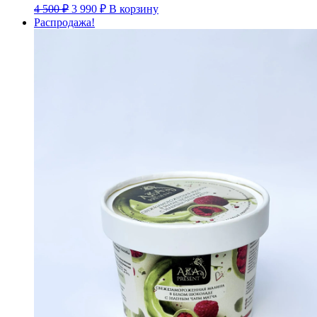
Первоначальная
Текущая
4 500
₽
3 990
₽
В корзину
цена
цена:
Распродажа!
составляла
3
4
990 ₽.
500 ₽.