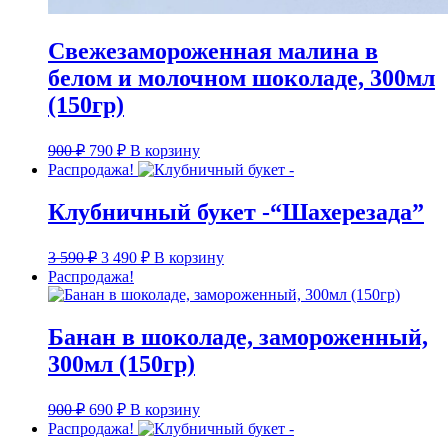
Свежезамороженная малина в
белом и молочном шоколаде, 300мл
(150гр)
Первоначальная
Текущая
900
₽
790
₽
В корзину
цена
цена:
Распродажа!
составляла
790 ₽.
900 ₽.
Клубничный букет -“Шахерезада”
Первоначальная
Текущая
3 590
₽
3 490
₽
В корзину
цена
цена:
Распродажа!
составляла
3
3
490 ₽.
590 ₽.
Банан в шоколаде, замороженный,
300мл (150гр)
Первоначальная
Текущая
900
₽
690
₽
В корзину
цена
цена:
Распродажа!
составляла
690 ₽.