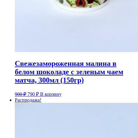
Свежезамороженная малина в
белом шоколаде с зеленым чаем
матча, 300мл (150гр)
Первоначальная
Текущая
900
₽
790
₽
В корзину
цена
цена:
Распродажа!
составляла
790 ₽.
900 ₽.