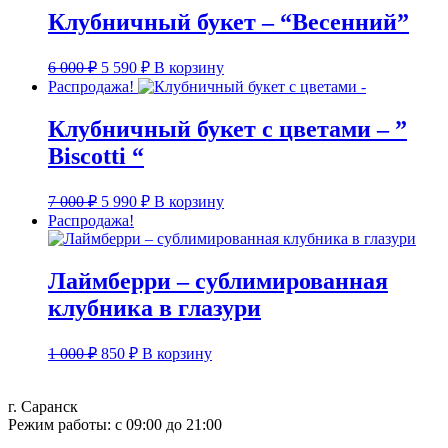
900 ₽.
Клубничный букет – “Весенний”
Первоначальная
Текущая
6 000
₽
5 590
₽
В корзину
цена
цена:
Распродажа!
составляла
5
6
590 ₽.
Клубничный букет с цветами – ”
000 ₽.
Biscotti “
Первоначальная
Текущая
7 000
₽
5 990
₽
В корзину
цена
цена:
Распродажа!
составляла
5
7
990 ₽.
000 ₽.
Лаймберри – сублимированная
клубника в глазури
Первоначальная
Текущая
1 000
₽
850
₽
В корзину
цена
цена:
составляла
850 ₽.
1
г. Саранск
Режим работы: с 09:00 до 21:00
000 ₽.