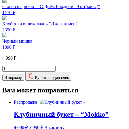
Связка шариков - "С Днём Рождения 9 шт(микс)"
1170
₽
Клубника в шоколаде - "Джентльмен"
2390
₽
Черный мишка
1890
₽
4 990
₽
Количество
товара
В корзину
Купить в один клик
Premium
букет
-
Вам может понравиться
"Бородино"
Распродажа!
Клубничный букет – “Mokko”
Первоначальная
Текущая
4 500
₽
3 990
₽
В корзину