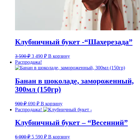
Клубничный букет -“Шахерезада”
Первоначальная
Текущая
3 590
₽
3 490
₽
В корзину
цена
цена:
Распродажа!
составляла
3
3
490 ₽.
590 ₽.
Банан в шоколаде, замороженный,
300мл (150гр)
Первоначальная
Текущая
900
₽
690
₽
В корзину
цена
цена:
Распродажа!
составляла
690 ₽.
900 ₽.
Клубничный букет – “Весенний”
Первоначальная
Текущая
6 000
₽
5 590
₽
В корзину