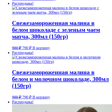
цена
цена:
Распродажа!
составляла
3
4
990 ₽.
500 ₽.
Свежезамороженная малина в
белом шоколаде с зеленым чаем
матча, 300мл (150гр)
Первоначальная
Текущая
900
₽
790
₽
В корзину
цена
цена:
Распродажа!
составляла
790 ₽.
900 ₽.
Свежезамороженная малина в
белом и молочном шоколаде, 300мл
(150гр)
Первоначальная
Текущая
900
₽
790
₽
В корзину
цена
цена:
Распродажа!
составляла
790 ₽.
900 ₽.