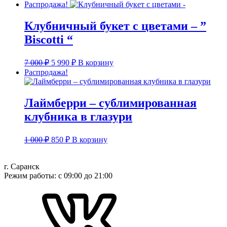
цена
цена:
Распродажа!
составляла
5
6
590 ₽.
Клубничный букет с цветами – ”
000 ₽.
Biscotti “
Первоначальная
Текущая
7 000
₽
5 990
₽
В корзину
цена
цена:
Распродажа!
составляла
5
7
990 ₽.
000 ₽.
Лаймберри – сублимированная
клубника в глазури
Первоначальная
Текущая
1 000
₽
850
₽
В корзину
цена
цена:
составляла
850 ₽.
1
г. Саранск
Режим работы: с 09:00 до 21:00
000 ₽.