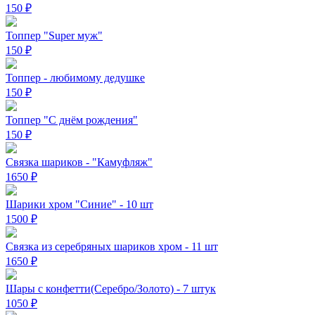
150
₽
Топпер "Super муж"
150
₽
Топпер - любимому дедушке
150
₽
Топпер "С днём рождения"
150
₽
Связка шариков - "Камуфляж"
1650
₽
Шарики хром "Синие" - 10 шт
1500
₽
Связка из серебряных шариков хром - 11 шт
1650
₽
Шары с конфетти(Серебро/Золото) - 7 штук
1050
₽